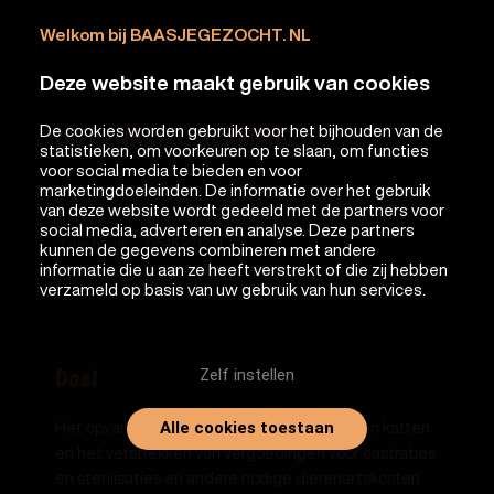
Welkom bij BAASJEGEZOCHT. NL
Deze website maakt gebruik van cookies
De cookies worden gebruikt voor het bijhouden van de
DIERENASIEL BRAMMELO
statistieken, om voorkeuren op te slaan, om functies
voor social media te bieden en voor
marketingdoeleinden. De informatie over het gebruik
Soort:
Asiel
van deze website wordt gedeeld met de partners voor
Plaats:
Haaksbergen
social media, adverteren en analyse. Deze partners
Telefoon:
0545 221231
kunnen de gegevens combineren met andere
informatie die u aan ze heeft verstrekt of die zij hebben
www.brammelo.nl
Website
verzameld op basis van uw gebruik van hun services.
Zelf instellen
Doel
Alle cookies toestaan
Het opvangen en herplaatsen van honden en katten
en het verstrekken van vergoedingen voor castraties
en sterilisaties en andere nodige dierenartskosten