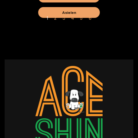
Asielen
1
2
3
4
5
6