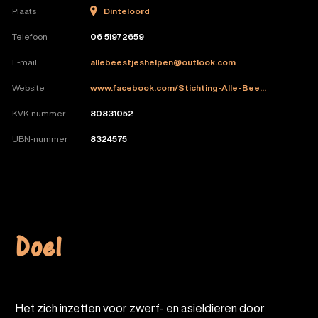
Dinteloord
Plaats
Telefoon
06 51972659
E-mail
allebeestjeshelpen@outlook.com
Website
www.facebook.com/Stichting-Alle-Bee...
KVK-nummer
80831052
UBN-nummer
8324575
Doel
Het zich inzetten voor zwerf- en asieldieren door