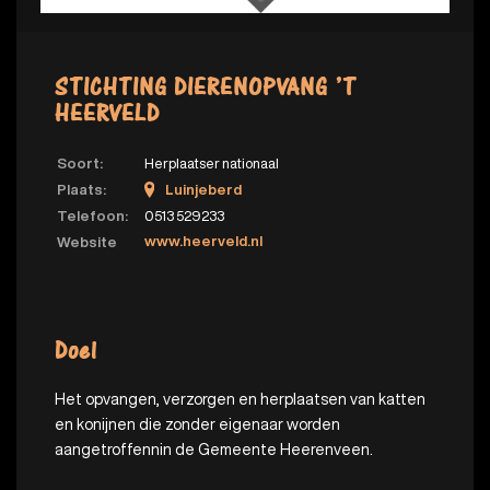
STICHTING DIERENOPVANG ’T
HEERVELD
Soort:
Herplaatser nationaal
Plaats:
Luinjeberd
Telefoon:
0513 529233
www.heerveld.nl
Website
Doel
Het opvangen, verzorgen en herplaatsen van katten
en konijnen die zonder eigenaar worden
aangetroffennin de Gemeente Heerenveen.