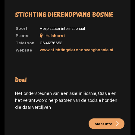
STICHTING DIERENOPVANG BOSNIE
Soort:
Herplaatser internationaal
Plaats:
Hulshorst
Telefoon:
06 41276652
www.stichtingdierenopvangbosnie.nl
Website
Doel
Het ondersteunen van een asiel in Bosnie, Orasje en
het verantwoord herplaatsen van de sociale honden
die daar verblijven
Meer info