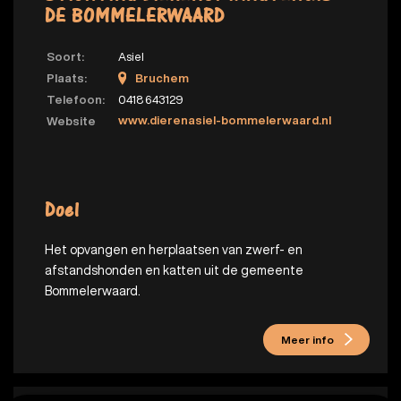
DE BOMMELERWAARD
Soort:
Asiel
Plaats:
Bruchem
Telefoon:
0418 643129
www.dierenasiel-bommelerwaard.nl
Website
Doel
Het opvangen en herplaatsen van zwerf- en
afstandshonden en katten uit de gemeente
Bommelerwaard.
Meer info