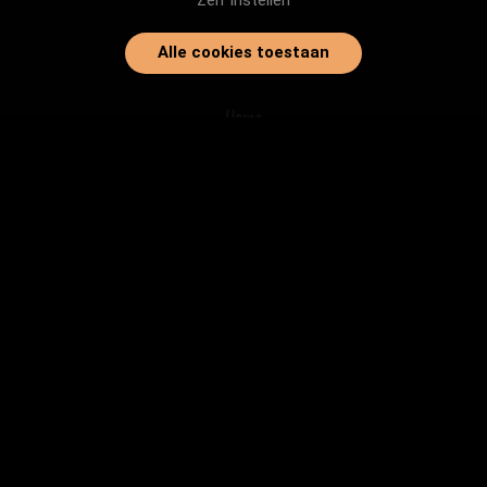
Zelf instellen
Alle cookies toestaan
Home
Onze dieren
Instanties
Herplaatsingtips
Inloggen
info@baasjegezocht.nl