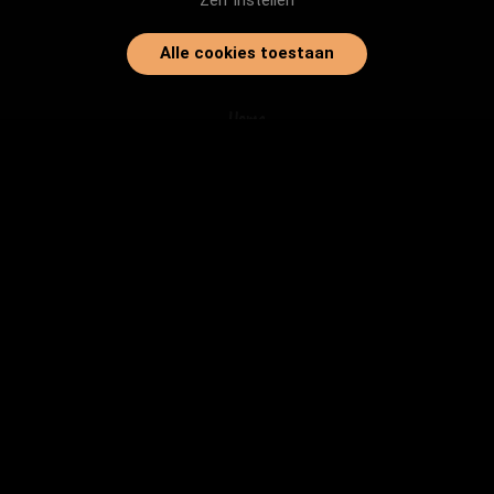
Zelf instellen
Alle cookies toestaan
Home
Onze dieren
Instanties
Herplaatsingtips
Inloggen
info@baasjegezocht.nl