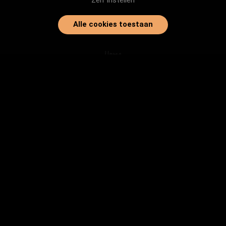
Zelf instellen
Alle cookies toestaan
Home
Onze dieren
Instanties
Herplaatsingtips
Inloggen
info@baasjegezocht.nl