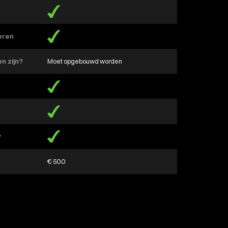
?
ieren
en zijn?
Moet opgebouwd worden
?
€ 500