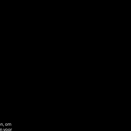
en, om
en voor