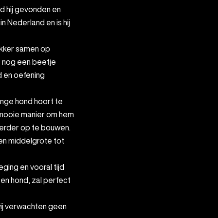
 in Nederland en is hij
lekker samen op
t nog een beetje
 en oefening
jonge hond hoort te
 mooie manier om hem
 verder op te bouwen.
een middelgrote tot
ging en vooral tijd
sen hond, zal perfect
wij verwachten geen