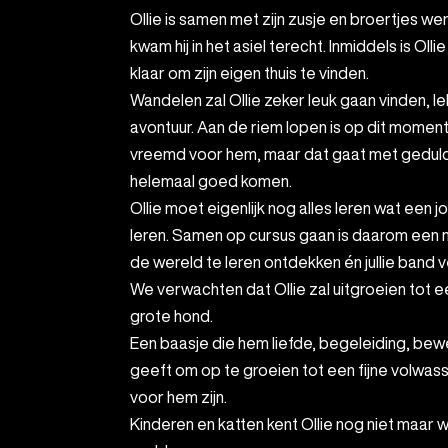
Ollie is samen met zijn zusje en broertjes werd hij gevonden en
kwam hij in het asiel terecht. Inmiddels is Ollie
klaar om zijn eigen thuis te vinden.
Wandelen zal Ollie zeker leuk gaan vinden, 
avontuur. Aan de riem lopen is op dit momen
vreemd voor hem, maar dat gaat met geduld
helemaal goed komen.
Ollie moet eigenlijk nog alles leren wat een 
leren. Samen op cursus gaan is daarom een
de wereld te leren ontdekken én jullie band
We verwachten dat Ollie zal uitgroeien tot 
grote hond.
Een baasje die hem liefde, begeleiding, bewe
geeft om op te groeien tot een fijne volwas
voor hem zijn.
Kinderen en katten kent Ollie nog niet maar 