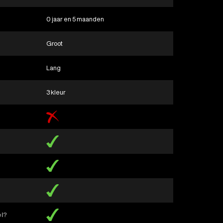
0 jaar en 5 maanden
Groot
Lang
3 kleur
el?