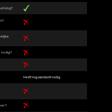
aatsing?
 of
elijke
n nodig?
Heeft nog aandacht nodig
voer?