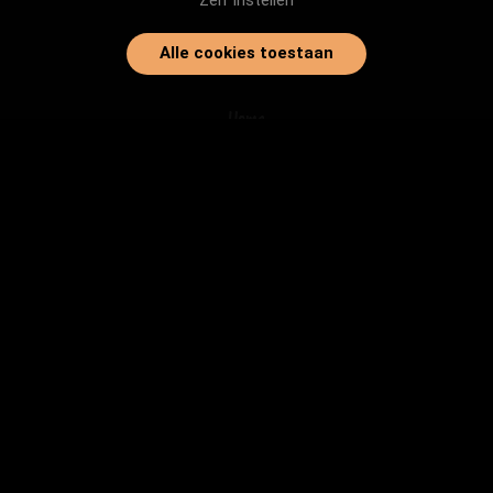
Zelf instellen
Alle cookies toestaan
Home
Onze dieren
Instanties
Herplaatsingtips
Inloggen
info@baasjegezocht.nl