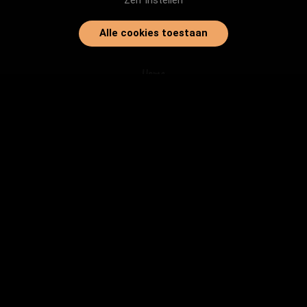
Zelf instellen
Alle cookies toestaan
Home
Onze dieren
Instanties
Herplaatsingtips
Inloggen
info@baasjegezocht.nl