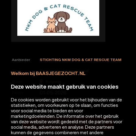
Aanbieder
STICHTING NKM DOG & CAT RESCUE TEAM
Soort
Herplaatser internationaal
Welkom bij BAASJEGEZOCHT. NL
Bulgarije
Plaats
Deze website maakt gebruik van cookies
01-05-2026
Datum
De cookies worden gebruikt voor het bijhouden van de
Website
www.nkmrescueteam.com
statistieken, om voorkeuren op te slaan, om functies
voor social media te bieden en voor
marketingdoeleinden. De informatie over het gebruik
van deze website wordt gedeeld met de partners voor
Neem contact op met de aanbieder
social media, adverteren en analyse. Deze partners
kunnen de gegevens combineren met andere