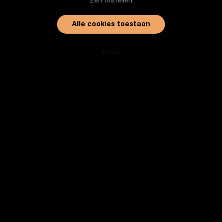
Zelf instellen
Alle cookies toestaan
Home
Onze dieren
Instanties
Herplaatsingtips
Inloggen
info@baasjegezocht.nl