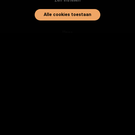
Zelf instellen
Alle cookies toestaan
Home
Onze dieren
Instanties
Herplaatsingtips
Inloggen
info@baasjegezocht.nl