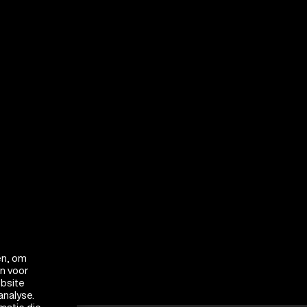
en, om
en voor
ebsite
analyse.