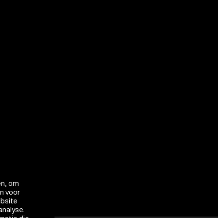
en, om
en voor
ebsite
analyse.