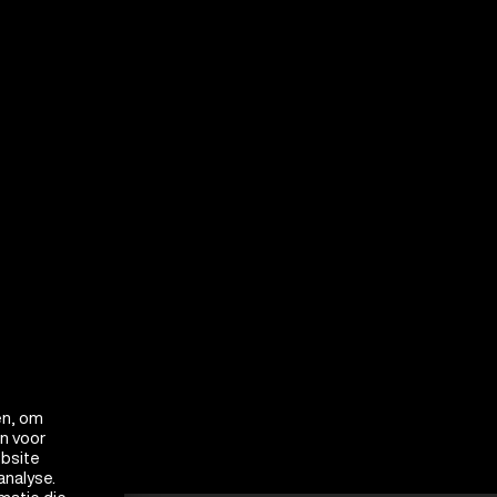
en, om
en voor
ebsite
analyse.