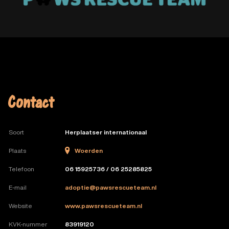
Contact
Soort
Herplaatser internationaal
Woerden
Plaats
Telefoon
06 15925736 / 06 25285825
E-mail
adoptie@pawsrescueteam.nl
Website
www.pawsrescueteam.nl
KVK-nummer
83919120