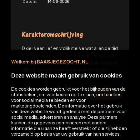
Datum:
14-06-2026
Karakteromschrijving
Dixie is een lief en vrolijk meisje wat al enige tijd
in Nederland is. Ze is goed met andere honden
Welkom bij BAASJEGEZOCHT. NL
en met katten. Dixie is wel een “kat uit de boom
kijkerd” ze moet even wennen aan nieuwe
Deze website maakt gebruik van cookies
mense
De cookies worden gebruikt voor het bijhouden van de
statistieken, om voorkeuren op te slaan, om functies
Meer info
voor social media te bieden en voor
marketingdoeleinden. De informatie over het gebruik
van deze website wordt gedeeld met de partners voor
social media, adverteren en analyse. Deze partners
kunnen de gegevens combineren met andere
informatie die u aan ze heeft verstrekt of die zij hebben
verzameld op basis van uw gebruik van hun services.