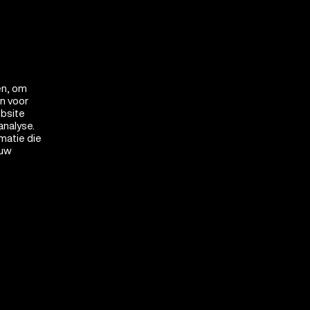
en, om
en voor
ebsite
analyse.
matie die
 uw