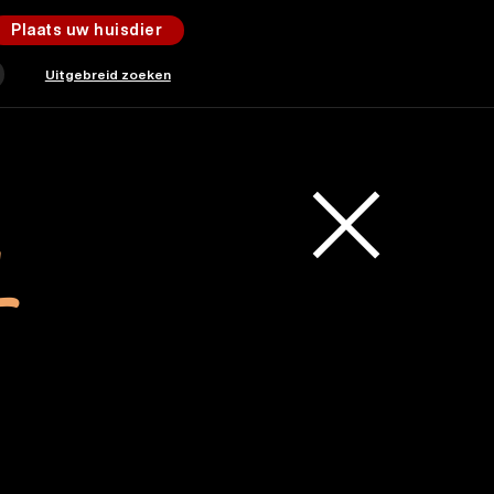
Plaats uw huisdier
Uitgebreid zoeken
L