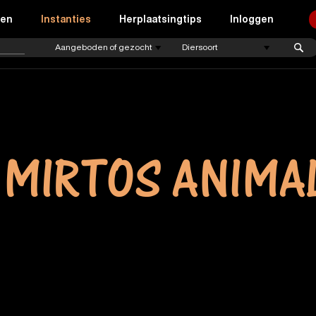
ren
Instanties
Herplaatsingtips
Inloggen
 MIRTOS ANIMA