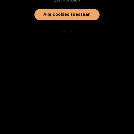
Zelf instellen
Alle cookies toestaan
Home
Onze dieren
Instanties
Herplaatsingtips
Inloggen
info@baasjegezocht.nl